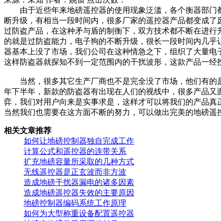
由于近些年来地磅遥控器的使用现象泛滥，各个衡器部门都
断升级，有相当一段时间内，很多厂家的遥控器产品都变成了
过防盗产品，在这种矛与盾的制衡下，双方技术都不断在进行
的就是过防盗能力，电子狗的不断升级，很长一段时间内几乎
器基本上没了市场，我们公司在这种情急之下，组织了大量电
这样防盗器就探知不到一定范围内的干扰波形，这款产品一经
当然，很多其它生产厂商也不是完全没了市场，他们有的是利
年下半年，新款的防盗器有出现在人们的视线中，很多产品又
弈，我们对用户向来是实事求是，这样才可以将我们的产品真
当然我们也需要在这方面不断的努力，可以做出完美的地磅遥
相关文章推荐
如何让地磅控制器独自完成工作
计算公式和遥控器的连带关系
扩充地磅容量所采取的几种方式
无线遥控器是正玄波而非方波
造成地磅干扰器漏电的诸多因素
造成地磅遥控器失效的主要原因
地磅控制器编码系统工作原理
如何为大型称重设备配置遥控器